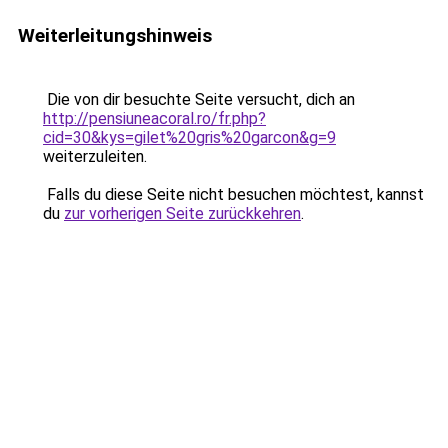
Weiterleitungshinweis
Die von dir besuchte Seite versucht, dich an
http://pensiuneacoral.ro/fr.php?
cid=30&kys=gilet%20gris%20garcon&g=9
weiterzuleiten.
Falls du diese Seite nicht besuchen möchtest, kannst
du
zur vorherigen Seite zurückkehren
.