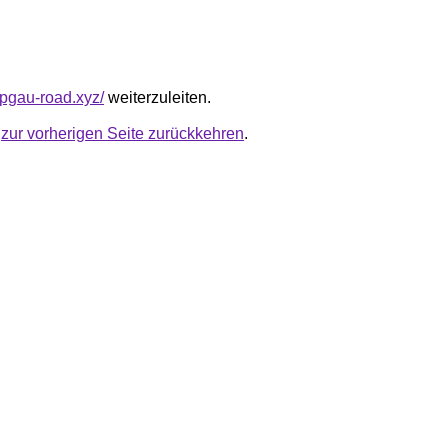
spgau-road.xyz/
weiterzuleiten.
u
zur vorherigen Seite zurückkehren
.