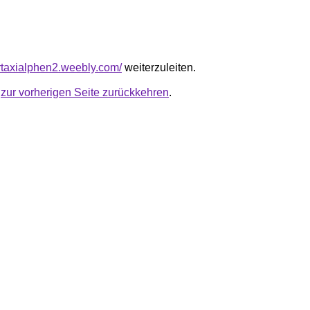
urtaxialphen2.weebly.com/
weiterzuleiten.
u
zur vorherigen Seite zurückkehren
.