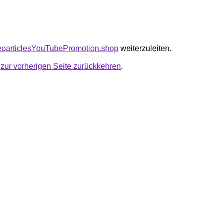
seoarticlesYouTubePromotion.shop
weiterzuleiten.
u
zur vorherigen Seite zurückkehren
.