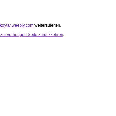
akoytar.weebly.com
weiterzuleiten.
u
zur vorherigen Seite zurückkehren
.