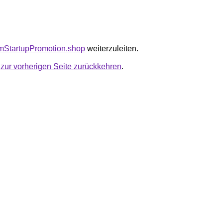
pimStartupPromotion.shop
weiterzuleiten.
u
zur vorherigen Seite zurückkehren
.