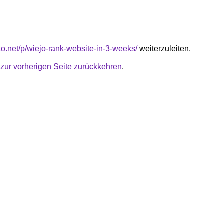
nko.net/p/wiejo-rank-website-in-3-weeks/
weiterzuleiten.
u
zur vorherigen Seite zurückkehren
.