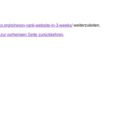
nko.org/o/nessy-rank-website-in-3-weeks/
weiterzuleiten.
u
zur vorherigen Seite zurückkehren
.