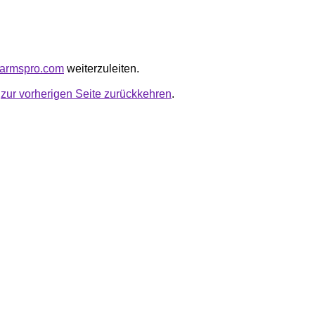
orearmspro.com
weiterzuleiten.
u
zur vorherigen Seite zurückkehren
.