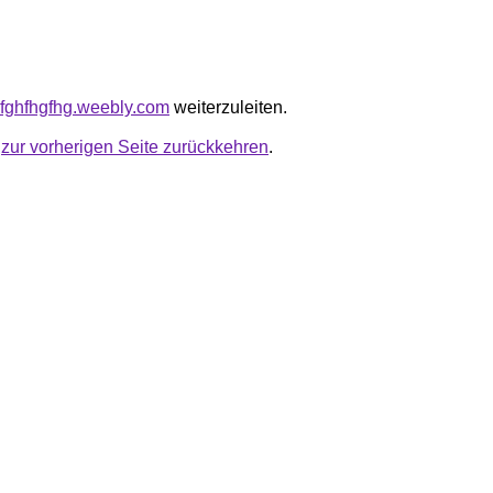
hgfghfhgfhg.weebly.com
weiterzuleiten.
u
zur vorherigen Seite zurückkehren
.