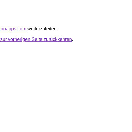
llionapps.com
weiterzuleiten.
u
zur vorherigen Seite zurückkehren
.