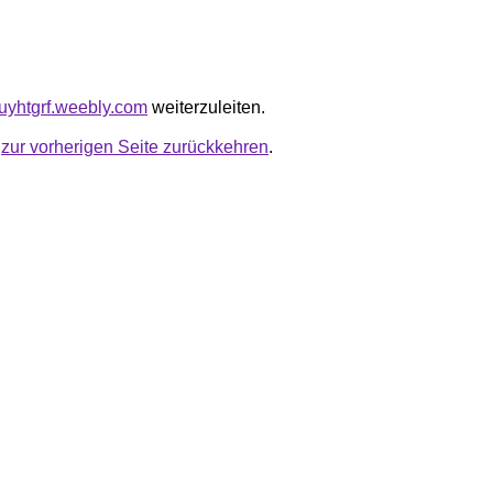
juyhtgrf.weebly.com
weiterzuleiten.
u
zur vorherigen Seite zurückkehren
.