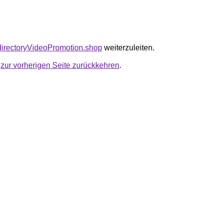
kodirectoryVideoPromotion.shop
weiterzuleiten.
u
zur vorherigen Seite zurückkehren
.