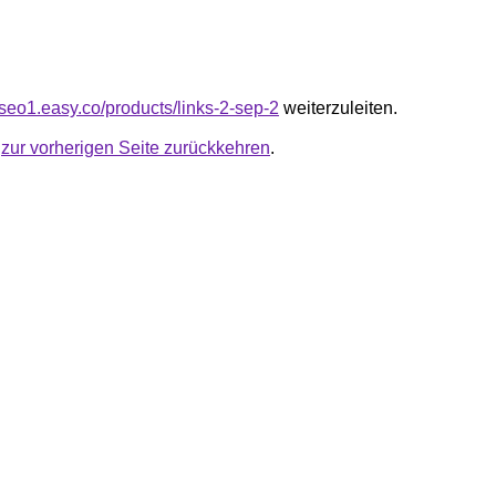
kseo1.easy.co/products/links-2-sep-2
weiterzuleiten.
u
zur vorherigen Seite zurückkehren
.