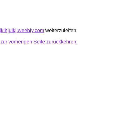
ljklhjuikj.weebly.com
weiterzuleiten.
u
zur vorherigen Seite zurückkehren
.