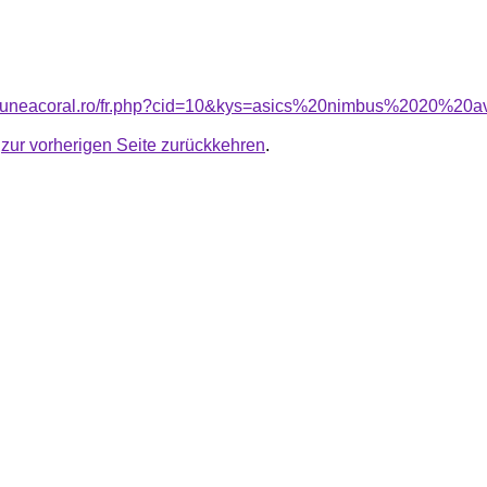
nsiuneacoral.ro/fr.php?cid=10&kys=asics%20nimbus%2020%20a
u
zur vorherigen Seite zurückkehren
.