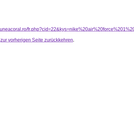
nsiuneacoral.ro/fr.php?cid=22&kys=nike%20air%20force%201
u
zur vorherigen Seite zurückkehren
.