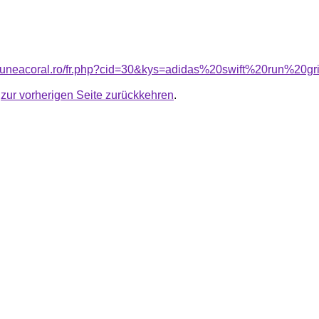
siuneacoral.ro/fr.php?cid=30&kys=adidas%20swift%20run%20g
u
zur vorherigen Seite zurückkehren
.