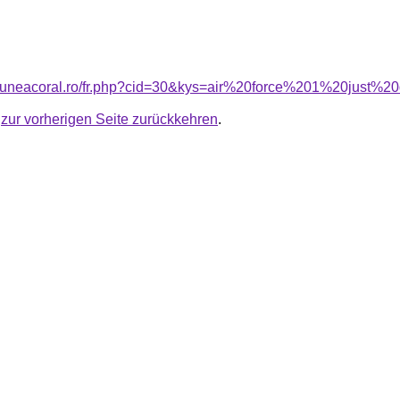
nsiuneacoral.ro/fr.php?cid=30&kys=air%20force%201%20just
u
zur vorherigen Seite zurückkehren
.