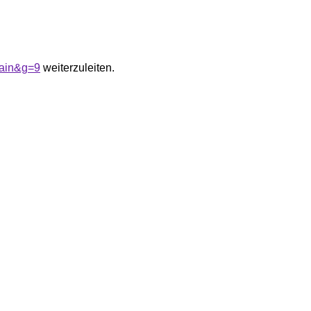
cain&g=9
weiterzuleiten.