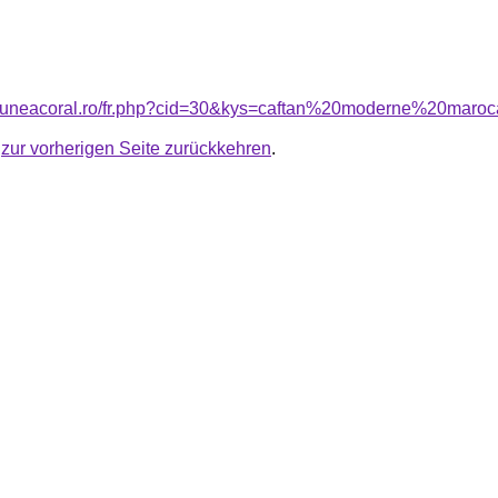
nsiuneacoral.ro/fr.php?cid=30&kys=caftan%20moderne%20maro
u
zur vorherigen Seite zurückkehren
.