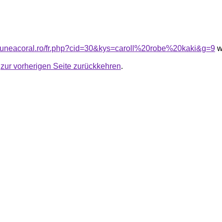
siuneacoral.ro/fr.php?cid=30&kys=caroll%20robe%20kaki&g=9
w
u
zur vorherigen Seite zurückkehren
.