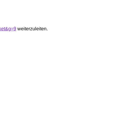
sket&g=9
weiterzuleiten.