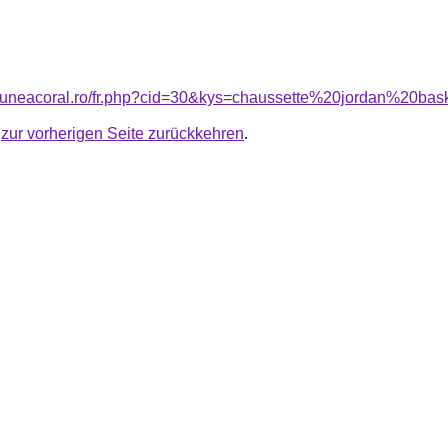
siuneacoral.ro/fr.php?cid=30&kys=chaussette%20jordan%20ba
u
zur vorherigen Seite zurückkehren
.