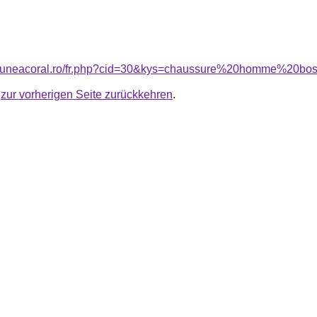
nsiuneacoral.ro/fr.php?cid=30&kys=chaussure%20homme%20b
u
zur vorherigen Seite zurückkehren
.