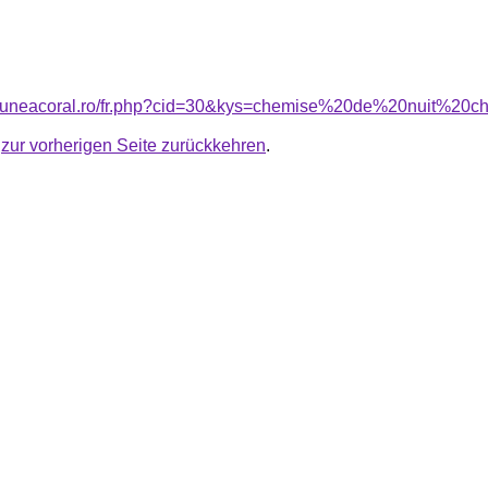
nsiuneacoral.ro/fr.php?cid=30&kys=chemise%20de%20nuit%20
u
zur vorherigen Seite zurückkehren
.