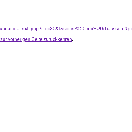
siuneacoral.ro/fr.php?cid=30&kys=cire%20noir%20chaussure&g
u
zur vorherigen Seite zurückkehren
.