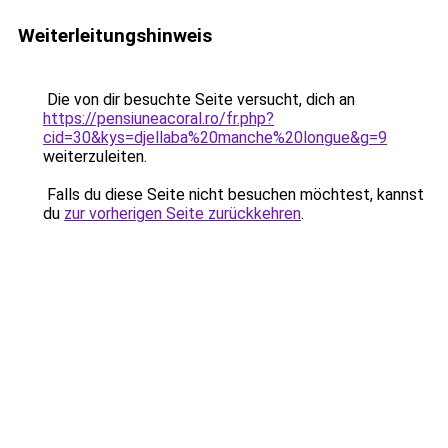
Weiterleitungshinweis
Die von dir besuchte Seite versucht, dich an
https://pensiuneacoral.ro/fr.php?
cid=30&kys=djellaba%20manche%20longue&g=9
weiterzuleiten.
Falls du diese Seite nicht besuchen möchtest, kannst
du
zur vorherigen Seite zurückkehren
.