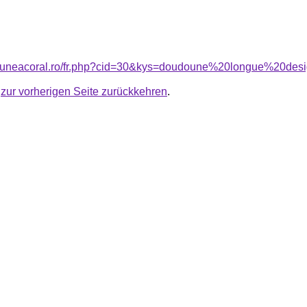
nsiuneacoral.ro/fr.php?cid=30&kys=doudoune%20longue%20d
u
zur vorherigen Seite zurückkehren
.