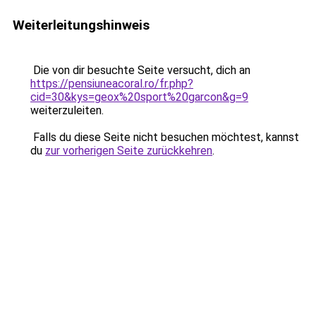
Weiterleitungshinweis
Die von dir besuchte Seite versucht, dich an
https://pensiuneacoral.ro/fr.php?
cid=30&kys=geox%20sport%20garcon&g=9
weiterzuleiten.
Falls du diese Seite nicht besuchen möchtest, kannst
du
zur vorherigen Seite zurückkehren
.