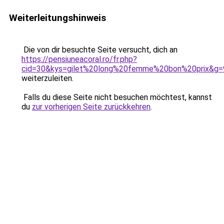
Weiterleitungshinweis
Die von dir besuchte Seite versucht, dich an
https://pensiuneacoral.ro/fr.php?
cid=30&kys=gilet%20long%20femme%20bon%20prix&g=
weiterzuleiten.
Falls du diese Seite nicht besuchen möchtest, kannst
du
zur vorherigen Seite zurückkehren
.