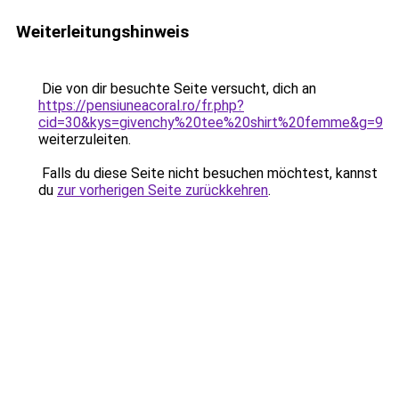
Weiterleitungshinweis
Die von dir besuchte Seite versucht, dich an
https://pensiuneacoral.ro/fr.php?
cid=30&kys=givenchy%20tee%20shirt%20femme&g=9
weiterzuleiten.
Falls du diese Seite nicht besuchen möchtest, kannst
du
zur vorherigen Seite zurückkehren
.