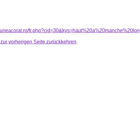
nsiuneacoral.ro/fr.php?cid=30&kys=haut%20a%20manche%20
u
zur vorherigen Seite zurückkehren
.