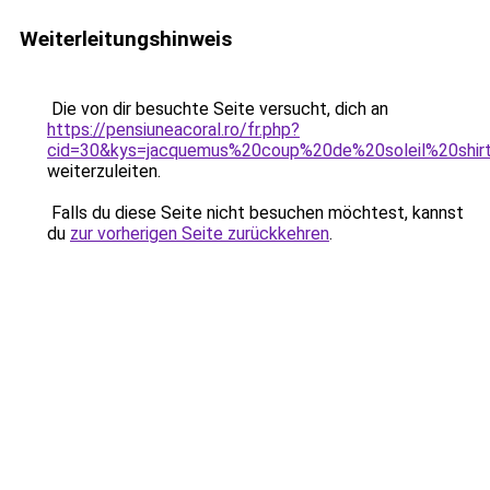
Weiterleitungshinweis
Die von dir besuchte Seite versucht, dich an
https://pensiuneacoral.ro/fr.php?
cid=30&kys=jacquemus%20coup%20de%20soleil%20shir
weiterzuleiten.
Falls du diese Seite nicht besuchen möchtest, kannst
du
zur vorherigen Seite zurückkehren
.