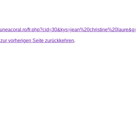
siuneacoral.ro/fr.php?cid=30&kys=jean%20christine%20laure&g
u
zur vorherigen Seite zurückkehren
.