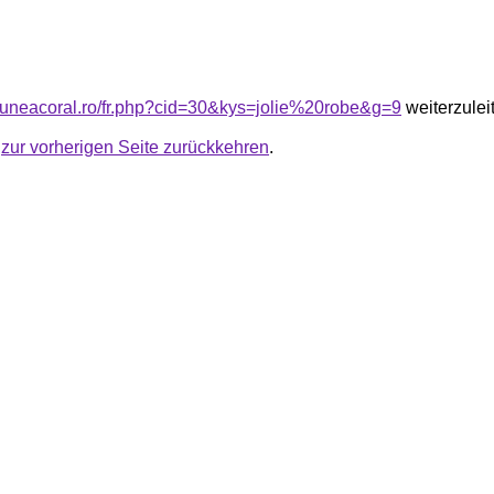
siuneacoral.ro/fr.php?cid=30&kys=jolie%20robe&g=9
weiterzulei
u
zur vorherigen Seite zurückkehren
.