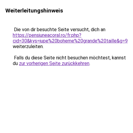
Weiterleitungshinweis
Die von dir besuchte Seite versucht, dich an
https://pensiuneacoral.ro/fr.php?
cid=30&kys=jupe%20boheme%20grande%20taille&g=9
weiterzuleiten.
Falls du diese Seite nicht besuchen möchtest, kannst
du
zur vorherigen Seite zurückkehren
.