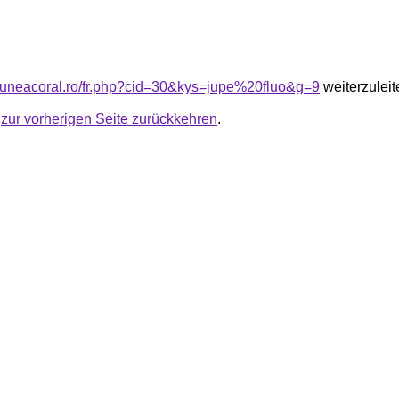
siuneacoral.ro/fr.php?cid=30&kys=jupe%20fluo&g=9
weiterzuleit
u
zur vorherigen Seite zurückkehren
.