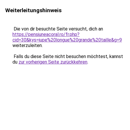
Weiterleitungshinweis
Die von dir besuchte Seite versucht, dich an
https://pensiuneacoral.ro/fr.php?
cid=30&kys=jupe%20longue%20grande%20taille&g=9
weiterzuleiten.
Falls du diese Seite nicht besuchen möchtest, kannst
du
zur vorherigen Seite zurückkehren
.