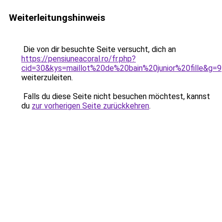
Weiterleitungshinweis
Die von dir besuchte Seite versucht, dich an
https://pensiuneacoral.ro/fr.php?
cid=30&kys=maillot%20de%20bain%20junior%20fille&g=9
weiterzuleiten.
Falls du diese Seite nicht besuchen möchtest, kannst
du
zur vorherigen Seite zurückkehren
.