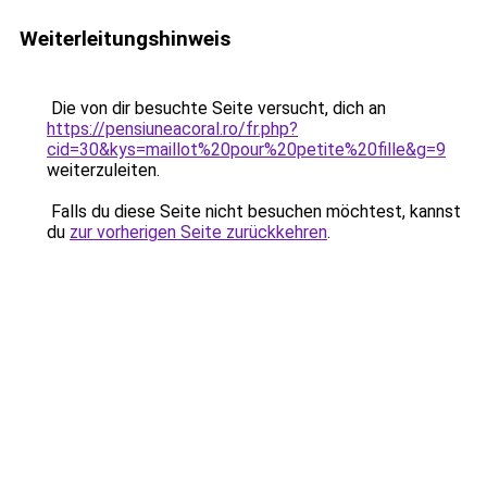
Weiterleitungshinweis
Die von dir besuchte Seite versucht, dich an
https://pensiuneacoral.ro/fr.php?
cid=30&kys=maillot%20pour%20petite%20fille&g=9
weiterzuleiten.
Falls du diese Seite nicht besuchen möchtest, kannst
du
zur vorherigen Seite zurückkehren
.