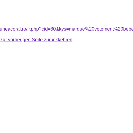
nsiuneacoral.ro/fr.php?cid=30&kys=marque%20vetement%20beb
u
zur vorherigen Seite zurückkehren
.