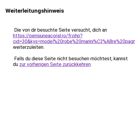
Weiterleitungshinweis
Die von dir besuchte Seite versucht, dich an
https://pensiuneacoral.ro/fr.php?
cid=30&kys=model%20robe%20marini%C3%A8re%20pag
weiterzuleiten.
Falls du diese Seite nicht besuchen möchtest, kannst
du
zur vorherigen Seite zurückkehren
.