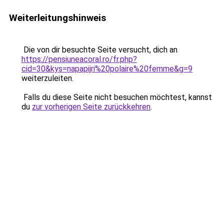
Weiterleitungshinweis
Die von dir besuchte Seite versucht, dich an
https://pensiuneacoral.ro/fr.php?
cid=30&kys=napapijri%20polaire%20femme&g=9
weiterzuleiten.
Falls du diese Seite nicht besuchen möchtest, kannst
du
zur vorherigen Seite zurückkehren
.