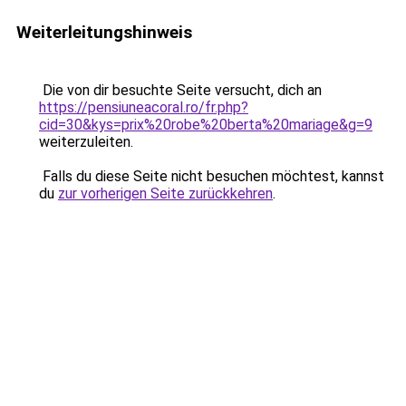
Weiterleitungshinweis
Die von dir besuchte Seite versucht, dich an
https://pensiuneacoral.ro/fr.php?
cid=30&kys=prix%20robe%20berta%20mariage&g=9
weiterzuleiten.
Falls du diese Seite nicht besuchen möchtest, kannst
du
zur vorherigen Seite zurückkehren
.