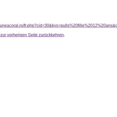
siuneacoral.ro/fr.php?cid=30&kys=pulls%20fille%2012%20ans&
u
zur vorherigen Seite zurückkehren
.