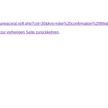
siuneacoral.ro/fr.php?cid=30&kys=robe%20confirmation%20fille
u
zur vorherigen Seite zurückkehren
.