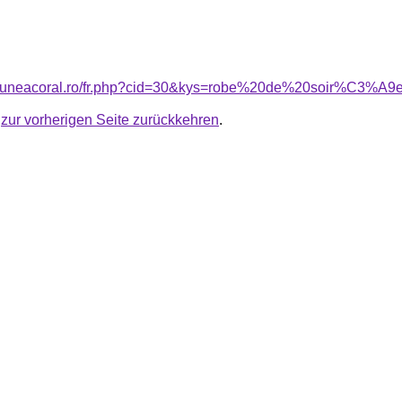
nsiuneacoral.ro/fr.php?cid=30&kys=robe%20de%20soir%C3%A9
u
zur vorherigen Seite zurückkehren
.