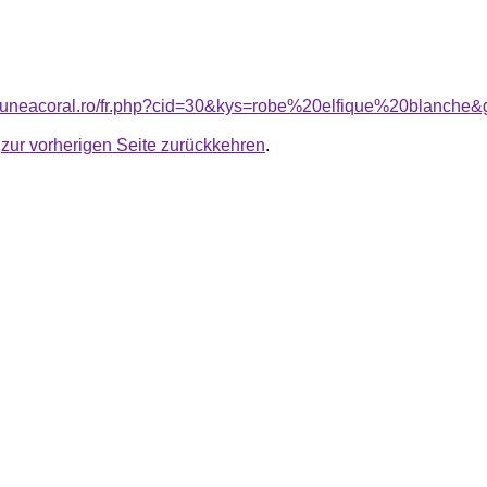
siuneacoral.ro/fr.php?cid=30&kys=robe%20elfique%20blanche&
u
zur vorherigen Seite zurückkehren
.