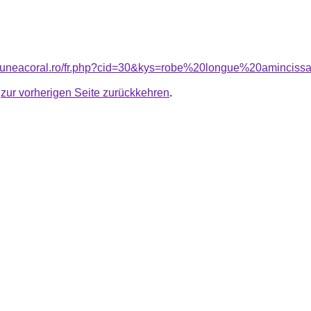
nsiuneacoral.ro/fr.php?cid=30&kys=robe%20longue%20aminciss
u
zur vorherigen Seite zurückkehren
.