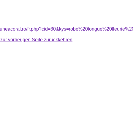
nsiuneacoral.ro/fr.php?cid=30&kys=robe%20longue%20fleurie
u
zur vorherigen Seite zurückkehren
.