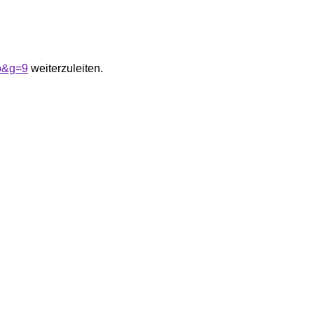
do&g=9
weiterzuleiten.