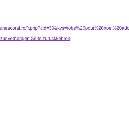
nsiuneacoral.ro/fr.php?cid=30&kys=robe%20pour%20noel%20a
u
zur vorherigen Seite zurückkehren
.